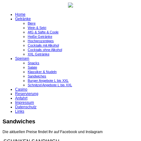
Home
Getränke
Biere
Wein & Sekt
AfG & Säfte & Coole
Heiße Getränke
Hochprozentiges
Cocktails mit Alkohol
Cocktails ohne Alkohol
XXL Getränke
Speisen
Snacks
Salate
Klassiker & Nudeln
Sandwiches
Burger Angebote L bis XXL
Schnitzel Angebote L bis XXL
Casino
Reservierung
Anfahrt
Impressum
Datenschutz
Links
Sandwiches
Die aktuellen Preise findet Ihr auf Facebook und Instagram