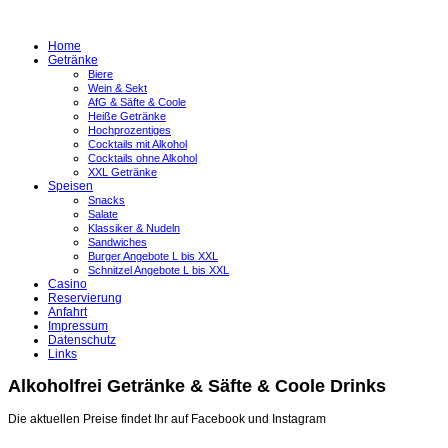
Home
Getränke
Biere
Wein & Sekt
AfG & Säfte & Coole
Heiße Getränke
Hochprozentiges
Cocktails mit Alkohol
Cocktails ohne Alkohol
XXL Getränke
Speisen
Snacks
Salate
Klassiker & Nudeln
Sandwiches
Burger Angebote L bis XXL
Schnitzel Angebote L bis XXL
Casino
Reservierung
Anfahrt
Impressum
Datenschutz
Links
Alkoholfrei Getränke & Säfte & Coole Drinks
Die aktuellen Preise findet Ihr auf Facebook und Instagram